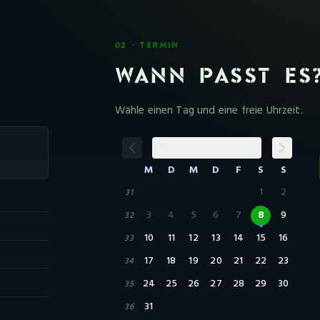
02 · TERMIN
WANN PASST ES
Wähle einen Tag und eine freie Uhrzeit.
AUGUST 2026
M
D
M
D
F
S
S
1
2
31
3
4
5
6
7
8
9
32
10
11
12
13
14
15
16
33
17
18
19
20
21
22
23
34
24
25
26
27
28
29
30
35
31
36