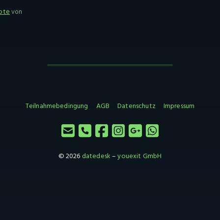
ote
von
Teilnahmebedingung
AGB
Datenschutz
Impressum
© 2026
datedesk
–
youexit GmbH