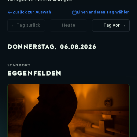
Zurück zur Auswahl
Einen anderen Tag wählen
← Tag zurück
Heute
Tag vor →
DONNERSTAG, 06.08.2026
✕
STANDORT
EGGENFELDEN
085121247090
(empfohlen, da kürzeste Reaktionszeit)
https://wa.me/4985121247090
info@youexit.de