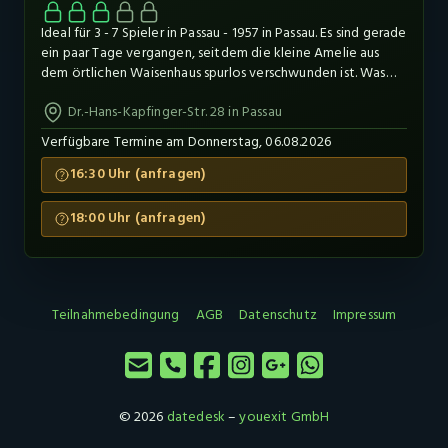
Ideal für 3 - 7 Spieler in Passau - 1957 in Passau. Es sind gerade
ein paar Tage vergangen, seitdem die kleine Amelie aus
dem örtlichen Waisenhaus spurlos verschwunden ist. Was
genau geschehen ist, müsst ihr als Sonderermittler
Dr.-Hans-Kapfinger-Str. 28 in Passau
herausfinden. Begebt euch in das alte Waisenhaus und folgt
den Spuren von Amelie.
Verfügbare Termine am Donnerstag, 06.08.2026
16:30 Uhr (anfragen)
18:00 Uhr (anfragen)
Teilnahmebedingung
AGB
Datenschutz
Impressum
© 2026
datedesk
–
youexit GmbH