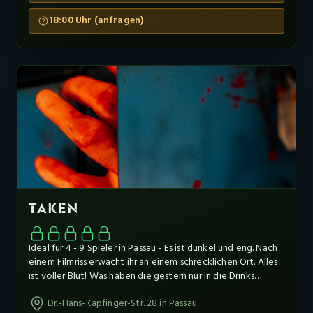
lädt er euch in sein vornehmes Spielzimmer ein. Euch ist
nicht wohl bei der Sache, aber die Neugier überwiegt. Zur
18:00 Uhr (anfragen)
Sicherheit nehmt ihr ein paar Begleiter mit. Im Zimmer
angekommen stellt ihr fest, dass einige der Gegenstände
euch bekannt vorkommen, andere wiederum könnt ihr
selbst mit viel Fantasie nicht zuordnen. Und kurzer Zeit
später offenbart Christian auch sein wahres Gesicht. Ihr wisst
jetzt schon: Auf keinen Fall möchte man in seinem
Spielzimmer länger als 60 Minuten bleiben, oder vielleicht
doch?
TAKEN
Ideal für 4 - 9 Spieler in Passau - Es ist dunkel und eng. Nach
einem Filmriss erwacht ihr an einem schrecklichen Ort. Alles
ist voller Blut! Was haben die gestern nur in die Drinks
gegeben? Ihr erinnert euch an die Nachrichten: „Immer mehr
Dr.-Hans-Kapfinger-Str. 28 in Passau
Menschen in der Region werden als vermisst gemeldet.“