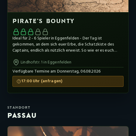
PIRATE'S BOUNTY
Ideal für 2 - 6 Spieler in Eggenfelden - Der Tag ist
gekommen, an dem sich euer Erbe, die Schatzkiste des
Captains, endlich als nützlich erweist. So wie er es euch
einst schon prophezeit hat.Seine alte Crew ist in Gefahr! Sie
Lindhofstr. 1 in Eggenfelden
wurden geschnappt und das Schiff, betraut mit ihrem
Gefangenentransport, legt in 60 Minuten ab.Nun liegt es an
Verfügbare Termine am Donnerstag, 06.08.2026
euch und eurem alten Artefakt das Kopfgeld der Gruppe,
auf die Goldmünzen genau herauszufinden und ihre Freiheit
17:00 Uhr (anfragen)
zurückzukaufen.
STANDORT
PASSAU