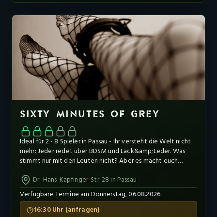
jemand mit sehr schlechtem Geschmack und offensichtlich
hat er ein Faible für Taxidermie und kranke Spiele. Er gibt
euch genau 60 Minuten um aus seiner Hütte zu entkommen.
Was dann passiert, möchtet ihr nicht herausfinden!
SIXTY MINUTES OF GREY
Ideal für 2 - 8 Spieler in Passau - Ihr versteht die Welt nicht
mehr: Jeder redet über BDSM und Lack&amp;Leder. Was
stimmt nur mit den Leuten nicht? Aber es macht euch
natürlich auch irgendwie neugierig. Was ist an dieser Sache
Dr.-Hans-Kapfinger-Str. 28 in Passau
dran? Warum interessieren sich so viele Menschen dafür? Ein
Herr mittleren Alters, er nennt sich nur Christian, wurde euch
Verfügbare Termine am Donnerstag, 06.08.2026
„empfohlen“. Ihr wisst bereits, dass er etwas seltsame
Vorlieben hat. Nach einem kurzen Gespräch mit Christian
16:30 Uhr (anfragen)