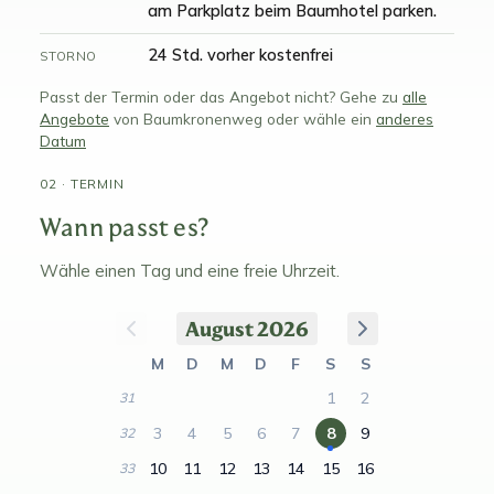
am Parkplatz beim Baumhotel parken.
24 Std. vorher kostenfrei
STORNO
Passt der Termin oder das Angebot nicht? Gehe zu
alle
Angebote
von Baumkronenweg oder wähle ein
anderes
Datum
02 · TERMIN
Wann passt es?
Wähle einen Tag und eine freie Uhrzeit.
August 2026
M
D
M
D
F
S
S
1
2
31
3
4
5
6
7
8
9
32
10
11
12
13
14
15
16
33